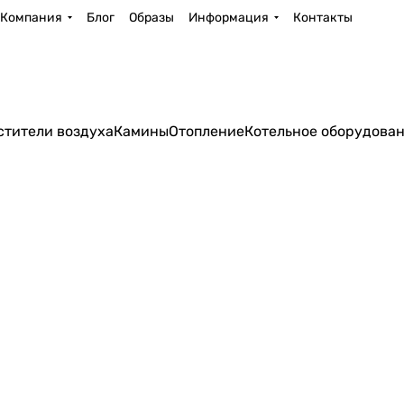
Компания
Блог
Образы
Информация
Контакты
стители воздуха
Камины
Отопление
Котельное оборудова