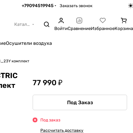
+79094519945
Заказать звонок
Каталог
Войти
Сравнение
Избранное
Корзина
ние
Осушители воздуха
1_23Y комплект
CTRIC
77 990 ₽
лект
Под Заказ
Под заказ
Рассчитать доставку