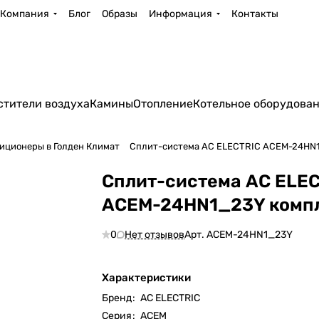
Компания
Блог
Образы
Информация
Контакты
стители воздуха
Камины
Отопление
Котельное оборудова
иционеры в Голден Климат
Сплит-система AC ELECTRIC ACEM-24HN
Сплит-система AC ELE
ACEM-24HN1_23Y комп
0
Нет отзывов
Арт.
ACEM-24HN1_23Y
Характеристики
Бренд
:
AC ELECTRIC
Серия
:
ACEM