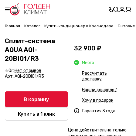
Главная
Каталог
Купить кондиционер в Краснодаре
Бытовые 
Сплит-система
32 900 ₽
AQUA AQI-
20BIQ1/R3
Много
0
Нет отзывов
Рассчитать
Арт.
AQI-20BIQ1/R3
доставку
Нашли дешевле?
В корзину
Хочу в подарок
Гарантия 3 года
Купить в 1 клик
Цена действительна только
для интернет-магазина и