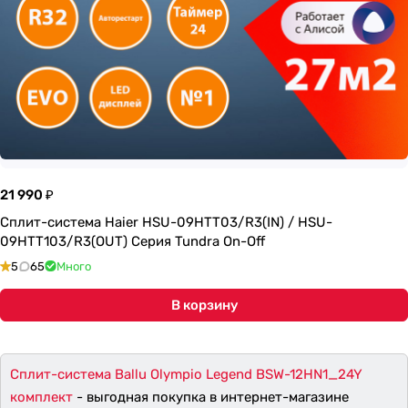
21 990 ₽
Сплит-система Haier HSU-09HTT03/R3(IN) / HSU-
09HTT103/R3(OUT) Серия Tundra On-Off
5
65
Много
В корзину
Сплит-система Ballu Olympio Legend BSW-12HN1_24Y
комплект
- выгодная покупка в интернет-магазине