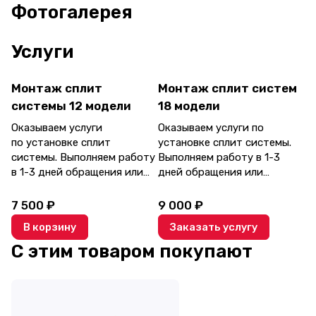
Фотогалерея
Услуги
Монтаж сплит
Монтаж сплит систем
системы 12 модели
18 модели
Оказываем услуги
Оказываем услуги по
по установке сплит
установке сплит системы.
системы. Выполняем работу
Выполняем работу в 1-3
в 1-3 дней обращения или
дней обращения или
обговариваем удобное
обговариваем удобное
время. Делаем все
время. Делаем все
7 500 ₽
9 000 ₽
аккуратно и по
аккуратно и по
В корзину
Заказать услугу
согласованию с заказчиком.
согласованию с заказчиком.
С этим товаром покупают