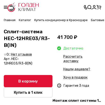
Главная
Каталог
Купить кондиционер в Краснодаре
Бытовые 
Сплит-система
41 700 ₽
HEC-12HRE03/R3-
B(IN)
Достаточно
0
Нет отзывов
Рассчитать
Арт.
HEC-
доставку
12HRE03/R3-B(IN)
Нашли дешевле?
Хочу в подарок
В корзину
Гарантия 3 года
Купить в 1 клик
Монтаж сплит системы 12