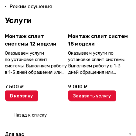
Режим осушения
Услуги
Монтаж сплит
Монтаж сплит систем
системы 12 модели
18 модели
Оказываем услуги
Оказываем услуги по
по установке сплит
установке сплит системы.
системы. Выполняем работу
Выполняем работу в 1-3
в 1-3 дней обращения или
дней обращения или
обговариваем удобное
обговариваем удобное
время. Делаем все
время. Делаем все
7 500 ₽
9 000 ₽
аккуратно и по
аккуратно и по
В корзину
Заказать услугу
согласованию с заказчиком.
согласованию с заказчиком.
Назад к списку
Для вас