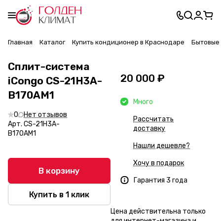
Главная
Каталог
Купить кондиционер в Краснодаре
Бытовые 
Сплит-система
20 000 ₽
iCongo CS-21H3A-
B170AM1
Много
0
Нет отзывов
Рассчитать
Арт.
CS-21H3A-
доставку
B170AM1
Нашли дешевле?
Хочу в подарок
В корзину
Гарантия 3 года
Купить в 1 клик
Цена действительна только
для интернет-магазина и