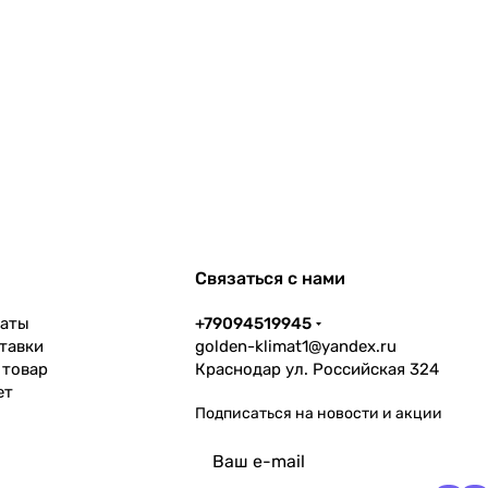
Связаться с нами
латы
+79094519945
тавки
golden-klimat1@yandex.ru
 товар
Краснодар ул. Российская 324
ет
Подписаться
на новости и акции
политикой
конфиденциальности