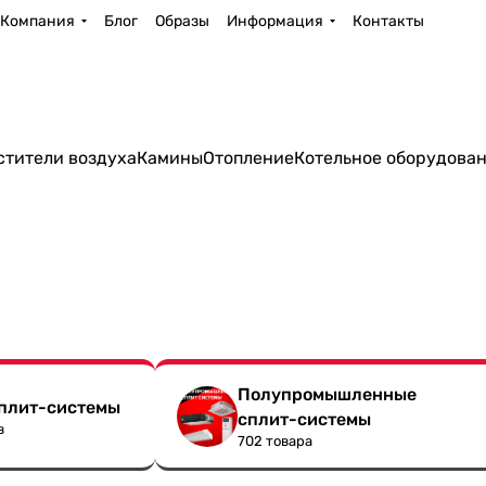
Компания
Блог
Образы
Информация
Контакты
стители воздуха
Камины
Отопление
Котельное оборудова
Полупромышленные
сплит-системы
сплит-системы
в
702 товара