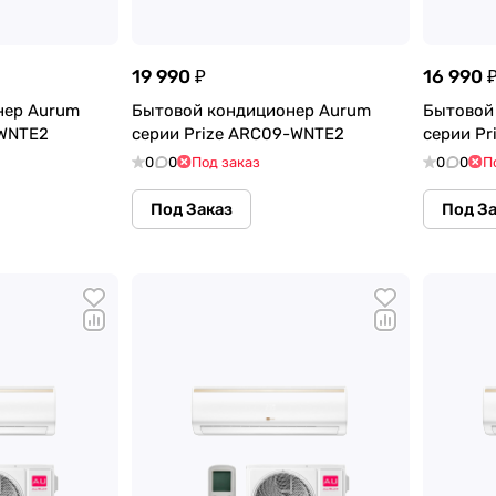
19 990 ₽
16 990 
нер Aurum
Бытовой кондиционер Aurum
Бытовой
-WNTE2
серии Prize ARC09-WNTE2
серии P
0
0
Под заказ
0
0
П
Под Заказ
Под З