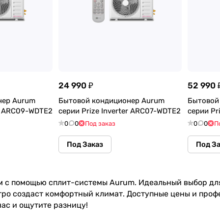
24 990 ₽
52 990 
нер Aurum
Бытовой кондиционер Aurum
Бытовой
er ARC09-WDTE2
серии Prize Inverter ARC07-WDTE2
серии P
0
0
Под заказ
0
0
П
Под Заказ
Под З
м с помощью сплит-системы Aurum. Идеальный выбор дл
ро создаст комфортный климат. Доступные цены и профе
ас и ощутите разницу!