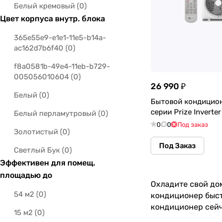
Haier
(
10
)
Белый кремовый
(
0
)
ALPine Inverter
(
0
)
Цвет корпуса внутр. блока
HEC
(
22
)
ASB-MZ-R
(
0
)
iCongo
(
12
)
365e55e9-e1e1-11e5-b14a-
ac162d7b6f40
(
0
)
Asgard
(
0
)
Jax
(
21
)
f8a0581b-49e4-11eb-b729-
ASX-MC-R
(
0
)
Kentatsu
(
346
)
005056010604
(
0
)
26 990 ₽
ASX-MD-R
(
0
)
LESSAR
(
116
)
Белый
(
0
)
Бытовой кондицио
ASX-MH-R
(
0
)
Midea
(
485
)
серии Prize Invert
Белый перламутровый
(
0
)
0
0
Под заказ
Aura
(
0
)
Newtek
(
15
)
Золотистый
(
0
)
Avalanche Super DC Inverter
(
0
)
Под Заказ
Primera
(
10
)
Светлый Бук
(
0
)
Эффективен для помещ.
Barocco
(
0
)
QUATTROCLIMA
(
118
)
Серый
(
0
)
площадью до
Barocco DC Black
(
0
)
Охладите свой до
Royal Thermo
(
61
)
Серый нерж.сталь
(
0
)
54 м2
(
0
)
кондиционер быст
Barocco DC Inverter
(
0
)
SHUFT
(
63
)
Серый светлый
(
0
)
кондиционер сейч
15 м2
(
0
)
Barocco DC Inverter Black
(
0
)
TopCool
(
8
)