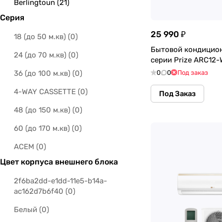
Berlingtoun
(
21
)
Серия
Bosch
(
16
)
25 990 ₽
18 (до 50 м.кв)
(
0
)
Casarte
(
3
)
Бытовой кондицио
24 (до 70 м.кв)
(
0
)
Centek
(
1
)
серии Prize ARC12
36 (до 100 м.кв)
(
0
)
0
0
Под заказ
DAHACI
(
11
)
4-WAY CASSETTE
(
0
)
Под Заказ
Daichi
(
163
)
48 (до 150 м.кв)
(
0
)
DAICHIxMES
(
4
)
60 (до 170 м.кв)
(
0
)
DAICHIxMTC
(
4
)
ACEM
(
0
)
Daikin
(
267
)
Цвет корпуса внешнего блока
AIR
(
0
)
Electrolux
(
137
)
2f6ba2dd-e1dd-11e5-b14a-
AIR Inverter
(
0
)
Fujimitsu
(
19
)
ac162d7b6f40
(
0
)
Alpha 1_UNL_A
(
0
)
FUJITSU
(
43
)
Белый
(
0
)
Alpha 2 Unl
(
0
)