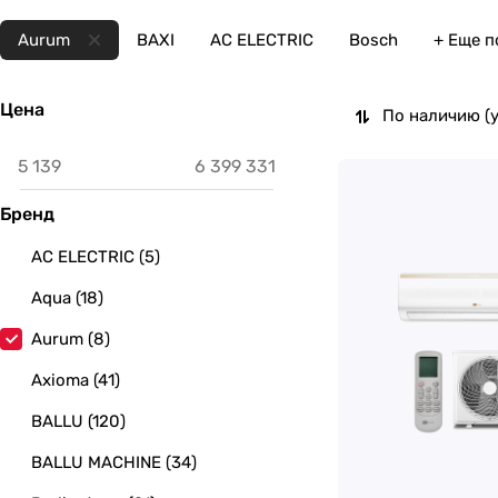
Aurum
BAXI
AC ELECTRIC
Bosch
+ Еще 
Цена
По наличию (
Бренд
AC ELECTRIC
(
5
)
Aqua
(
18
)
Aurum
(
8
)
Axioma
(
41
)
BALLU
(
120
)
BALLU MACHINE
(
34
)