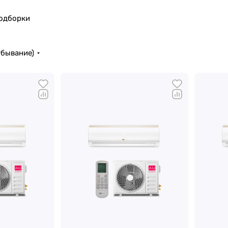
подборки
убывание)