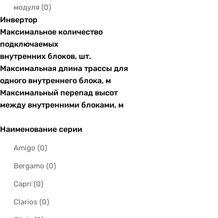
34 м2
(
0
)
модуля
(
0
)
Breezeless Wi-Fi
(
0
)
Инвертор
35 м2
(
0
)
Brisbane
(
0
)
Максимальное количество
36 м2
(
0
)
подключаемых
Carbon
(
0
)
внутренних блоков, шт.
37 м2
(
0
)
Carbon Inverter
(
0
)
Максимальная длина трассы для
40 м2
(
0
)
одного внутреннего блока, м
Ceiling
(
0
)
Максимальный перепад высот
41 м2
(
0
)
Climate 5000
(
0
)
между внутренними блоками, м
42 м2
(
0
)
Climate 6000i
(
0
)
Наименование серии
45 м2
(
0
)
Climate Line 2000
(
0
)
Amigo
(
0
)
46 м2
(
0
)
Climate Line 5000
(
0
)
Bergamo
(
0
)
48 м2
(
0
)
Cool Power
(
0
)
Capri
(
0
)
50 м2
(
0
)
COOL+
(
0
)
Clarios
(
0
)
51 м2
(
0
)
Coral On-Off
(
0
)