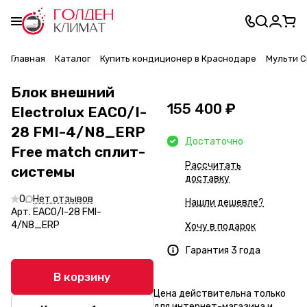
Главная
Каталог
Купить кондиционер в Краснодаре
Мульти С
Блок внешний
155 400 ₽
Electrolux EACO/I-
28 FMI-4/N8_ERP
Достаточно
Free match сплит-
Рассчитать
системы
доставку
0
Нет отзывов
Нашли дешевле?
Арт.
EACO/I-28 FMI-
4/N8_ERP
Хочу в подарок
Гарантия 3 года
В корзину
Цена действительна только
для интернет-магазина и