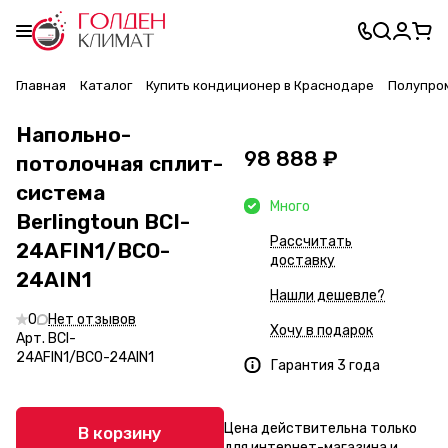
Главная
Каталог
Купить кондиционер в Краснодаре
Полупро
Напольно-
98 888 ₽
потолочная сплит-
система
Много
Berlingtoun BCI-
Рассчитать
24AFIN1/BCO-
доставку
24AIN1
Нашли дешевле?
0
Нет отзывов
Хочу в подарок
Арт.
BCI-
24AFIN1/BCO-24AIN1
Гарантия 3 года
Цена действительна только
В корзину
для интернет-магазина и