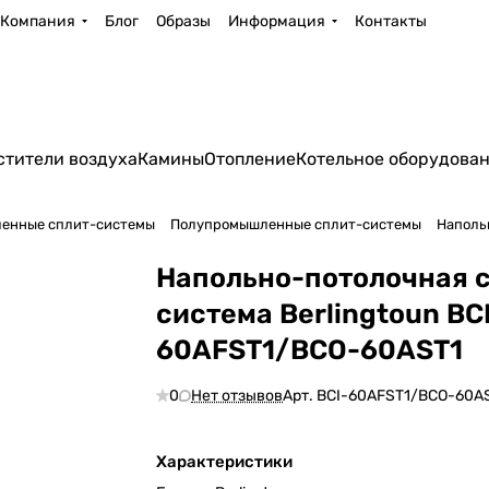
Компания
Блог
Образы
Информация
Контакты
стители воздуха
Камины
Отопление
Котельное оборудова
енные сплит-системы
Полупромышленные сплит-системы
Наполь
Напольно-потолочная 
система Berlingtoun BC
60AFST1/BCO-60AST1
0
Нет отзывов
Арт.
BCI-60AFST1/BCO-60A
Характеристики