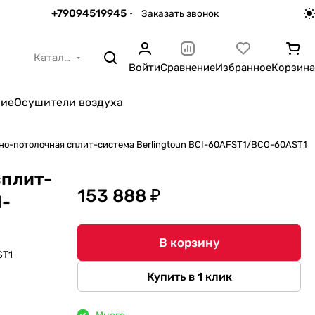
+79094519945
Заказать звонок
Каталог
Войти
Сравнение
Избранное
Корзина
ние
Осушители воздуха
но-потолочная сплит-система Berlingtoun BCI-60AFST1/BCO-60AST1
сплит-
153 888 ₽
I-
В корзину
ST1
Купить в 1 клик