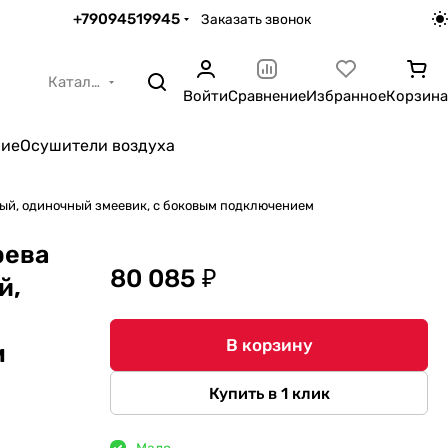
+79094519945
Заказать звонок
Каталог
Войти
Сравнение
Избранное
Корзина
ние
Осушители воздуха
ный, одиночный змеевик, с боковым подключением
рева
80 085 ₽
й,
В корзину
м
Купить в 1 клик