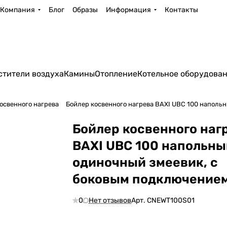
Компания
Блог
Образы
Информация
Контакты
стители воздуха
Камины
Отопление
Котельное оборудова
освенного нагрева
Бойлер косвенного нагрева BAXI UBC 100 наполь
Бойлер косвенного наг
BAXI UBC 100 напольны
одиночный змеевик, с
боковым подключение
0
Нет отзывов
Арт.
CNEWT100S01