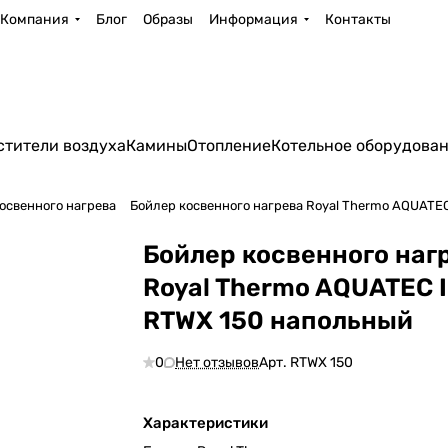
Компания
Блог
Образы
Информация
Контакты
стители воздуха
Камины
Отопление
Котельное оборудова
освенного нагрева
Бойлер косвенного нагрева Royal Thermo AQUATE
Бойлер косвенного наг
Royal Thermo AQUATEC 
RTWX 150 напольный
0
Нет отзывов
Арт.
RTWX 150
Характеристики