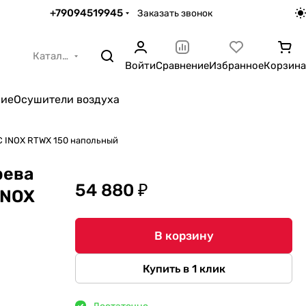
+79094519945
Заказать звонок
Каталог
Войти
Сравнение
Избранное
Корзина
ние
Осушители воздуха
C INOX RTWX 150 напольный
рева
54 880 ₽
INOX
В корзину
Купить в 1 клик