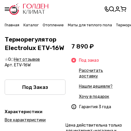
Главная
Каталог
Отопление
Маты для теплого пола
Терморе
Терморегулятор
7 890 ₽
Electrolux ETV-16W
0
Нет отзывов
Под заказ
Арт.
ETV-16W
Рассчитать
доставку
Нашли дешевле?
Под Заказ
Хочу в подарок
Гарантия 3 года
Характеристики
Все характеристики
Цена действительна только
для интернет-магазина и