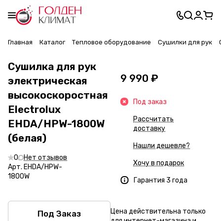
Главная
Каталог
Тепловое оборудование
Сушилки для рук
Сушилка для рук
9 990 ₽
электрическая
высокоскоростная
Под заказ
Electrolux
Рассчитать
EHDA/HPW-1800W
доставку
(белая)
Нашли дешевле?
0
Нет отзывов
Хочу в подарок
Арт.
EHDA/HPW-
1800W
Гарантия 3 года
Цена действительна только
Под Заказ
для интернет-магазина и