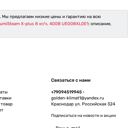
. Мы предлагаем низкие цены и гарантию на всю
umiSteam X-plus 8 кг/ч, 400В UE008XL0E1
: описание,
Связаться с нами
латы
+79094519945
тавки
golden-klimat1@yandex.ru
 товар
Краснодар ул. Российская 324
ет
Подписаться
на новости и акции
политикой