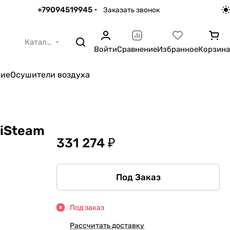
+79094519945
Заказать звонок
Каталог
Войти
Сравнение
Избранное
Корзина
ние
Осушители воздуха
miSteam
331 274 ₽
Под Заказ
Под заказ
Рассчитать доставку