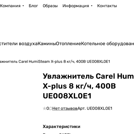
Компания
Блог
Образы
Информация
Контакты
стители воздуха
Камины
Отопление
Котельное оборудова
ажнитель Carel HumiSteam X-plus 8 кг/ч, 400В UE008XL0E1
Увлажнитель Carel Hu
X-plus 8 кг/ч, 400В
UE008XL0E1
0
Нет отзывов
Арт.
UE008XL0E1
Характеристики