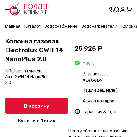
Главная
Каталог
Водоснабжение
Водонагреватели
Колонка
Колонка газовая
25 925 ₽
Electrolux GWH 14
NanoPlus 2.0
Много
0
Нет отзывов
Рассчитать
Арт.
GWH 14 NanoPlus
доставку
2.0
Нашли дешевле?
Хочу в подарок
В корзину
Гарантия 3 года
Купить в 1 клик
Цена действительна только
для интернет-магазина и