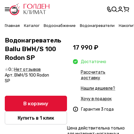
Главная
Каталог
Водоснабжение
Водонагреватели
Накопи
Водонагреватель
17 990 ₽
Ballu BWH/S 100
Rodon SP
Достаточно
0
Нет отзывов
Рассчитать
Арт.
BWH/S 100 Rodon
доставку
SP
Нашли дешевле?
Хочу в подарок
В корзину
Гарантия 3 года
Купить в 1 клик
Цена действительна только
для интернет-магазина и