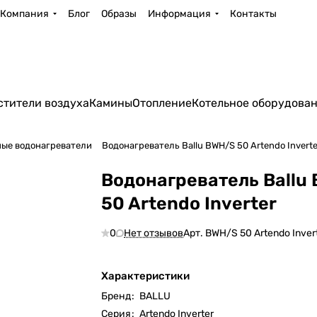
Компания
Блог
Образы
Информация
Контакты
стители воздуха
Камины
Отопление
Котельное оборудова
ые водонагреватели
Водонагреватель Ballu BWH/S 50 Artendo Inverte
Водонагреватель Ballu
50 Artendo Inverter
0
Нет отзывов
Арт.
BWH/S 50 Artendo Inver
Характеристики
Бренд
:
BALLU
Серия
:
Artendo Inverter