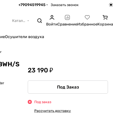
+79094519945
Заказать звонок
Каталог
Войти
Сравнение
Избранное
Корзина
ние
Осушители воздуха
r
 BWH/S
23 190 ₽
ter
Под Заказ
Под заказ
Рассчитать доставку