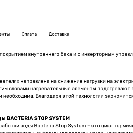
енты
Оплата
Доставка
покрытием внутреннего бака и с инверторным управл
евателях направлена на снижение нагрузки на электр
им словами нагревательные элементы подогревают в
и необходима. Благодаря этой технологии экономитс
ды BACTERIA STOP SYSTEM
ботки воды Bacteria Stop System – это цикл термиче