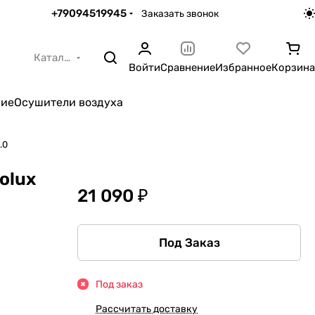
+79094519945
Заказать звонок
Каталог
Войти
Сравнение
Избранное
Корзина
ние
Осушители воздуха
.0
olux
21 090 ₽
Под Заказ
Под заказ
Рассчитать доставку