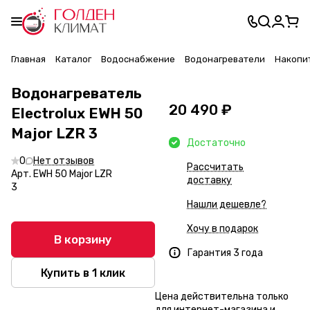
Главная
Каталог
Водоснабжение
Водонагреватели
Накопи
Водонагреватель
20 490 ₽
Electrolux EWH 50
Major LZR 3
Достаточно
0
Нет отзывов
Рассчитать
Арт.
EWH 50 Major LZR
доставку
3
Нашли дешевле?
Хочу в подарок
В корзину
Гарантия 3 года
Купить в 1 клик
Цена действительна только
для интернет-магазина и