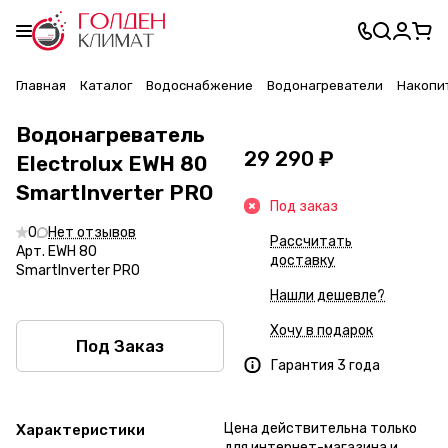
Главная
Каталог
Водоснабжение
Водонагреватели
Накопи
Водонагреватель
29 290 ₽
Electrolux EWH 80
SmartInverter PRO
Под заказ
0
Нет отзывов
Рассчитать
Арт.
EWH 80
доставку
SmartInverter PRO
Нашли дешевле?
Хочу в подарок
Под Заказ
Гарантия 3 года
Цена действительна только
Характеристики
для интернет-магазина и