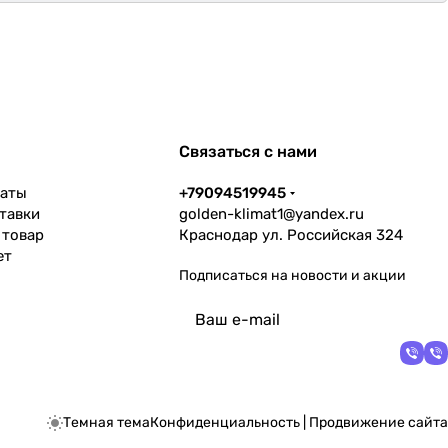
Связаться с нами
латы
+79094519945
тавки
golden-klimat1@yandex.ru
 товар
Краснодар ул. Российская 324
ет
Подписаться
на новости и акции
политикой
конфиденциальности
Темная тема
Конфиденциальность
|
Продвижение сайта