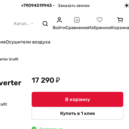
+79094519945
Заказать звонок
Каталог
Войти
Сравнение
Избранное
Корзина
ние
Осушители воздуха
ter Grafit
17 290 ₽
verter
В корзину
afit
Купить в 1 клик