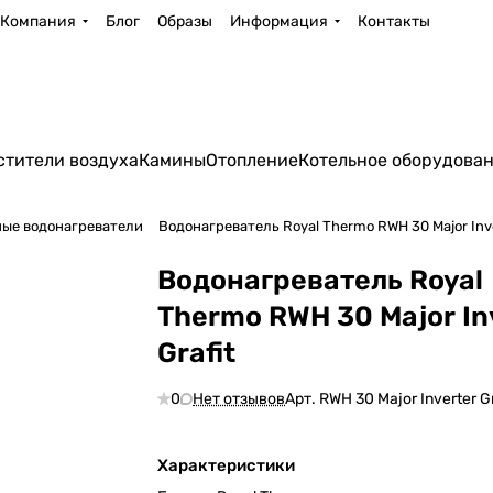
Компания
Блог
Образы
Информация
Контакты
стители воздуха
Камины
Отопление
Котельное оборудова
ые водонагреватели
Водонагреватель Royal Thermo RWH 30 Major Inver
Водонагреватель Royal
Thermo RWH 30 Major In
Grafit
0
Нет отзывов
Арт.
RWH 30 Major Inverter Gr
Характеристики