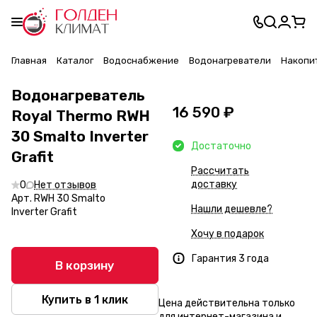
Главная
Каталог
Водоснабжение
Водонагреватели
Накопи
Водонагреватель
16 590 ₽
Royal Thermo RWH
30 Smalto Inverter
Достаточно
Grafit
Рассчитать
доставку
0
Нет отзывов
Арт.
RWH 30 Smalto
Нашли дешевле?
Inverter Grafit
Хочу в подарок
Гарантия 3 года
В корзину
Купить в 1 клик
Цена действительна только
для интернет-магазина и