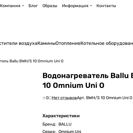
Компания
Блог
Образы
Информация
Контакты
стители воздуха
Камины
Отопление
Котельное оборудова
тель Ballu BWH/S 10 Omnium Uni O
Водонагреватель Ballu
10 Omnium Uni O
0
Нет отзывов
Арт.
BWH/S 10 Omnium Uni O
Характеристики
Бренд
:
BALLU
Серия
:
Omnium Uni