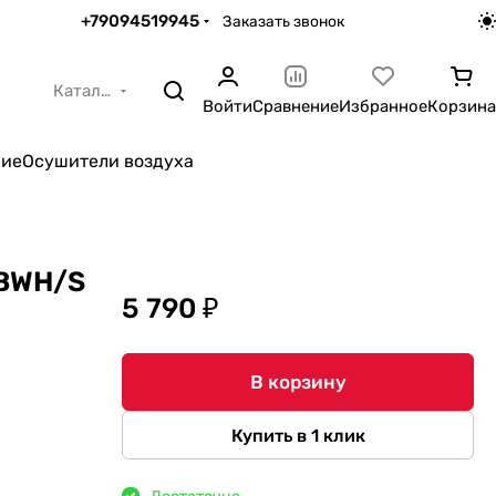
+79094519945
Заказать звонок
Каталог
Войти
Сравнение
Избранное
Корзина
ние
Осушители воздуха
 BWH/S
5 790 ₽
В корзину
Купить в 1 клик