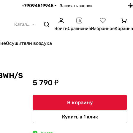
+79094519945
Заказать звонок
Каталог
Войти
Сравнение
Избранное
Корзина
ние
Осушители воздуха
 BWH/S
5 790 ₽
В корзину
Купить в 1 клик