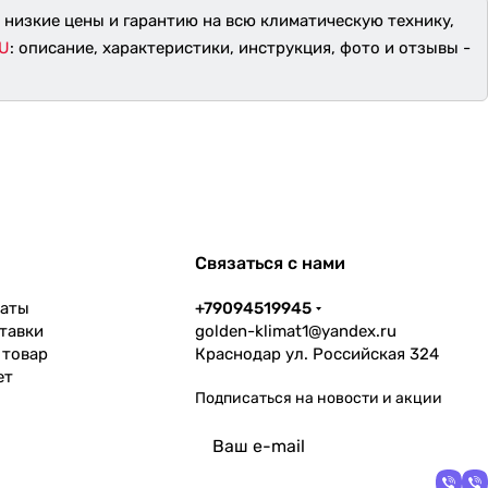
м низкие цены и гарантию на всю климатическую технику,
 U
: описание, характеристики, инструкция, фото и отзывы -
Связаться с нами
латы
+79094519945
тавки
golden-klimat1@yandex.ru
 товар
Краснодар ул. Российская 324
ет
Подписаться
на новости и акции
политикой
конфиденциальности