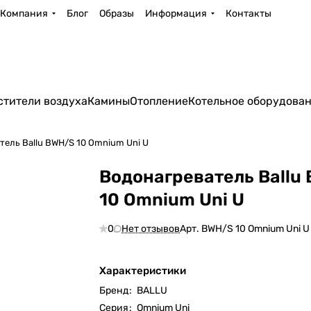
Компания
Блог
Образы
Информация
Контакты
стители воздуха
Камины
Отопление
Котельное оборудова
тель Ballu BWH/S 10 Omnium Uni U
Водонагреватель Ballu
10 Omnium Uni U
0
Нет отзывов
Арт.
BWH/S 10 Omnium Uni U
Характеристики
Бренд
:
BALLU
Серия
:
Omnium Uni