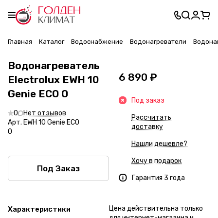
Главная
Каталог
Водоснабжение
Водонагреватели
Водонаг
Водонагреватель
6 890 ₽
Electrolux EWH 10
Genie ECO O
Под заказ
0
Нет отзывов
Рассчитать
Арт.
EWH 10 Genie ECO
доставку
O
Нашли дешевле?
Хочу в подарок
Под Заказ
Гарантия 3 года
Цена действительна только
Характеристики
для интернет-магазина и