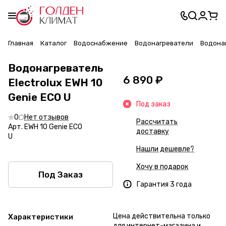
Главная
Каталог
Водоснабжение
Водонагреватели
Водонаг
Водонагреватель
6 890 ₽
Electrolux EWH 10
Genie ECO U
Под заказ
0
Нет отзывов
Рассчитать
Арт.
EWH 10 Genie ECO
доставку
U
Нашли дешевле?
Хочу в подарок
Под Заказ
Гарантия 3 года
Цена действительна только
Характеристики
для интернет-магазина и