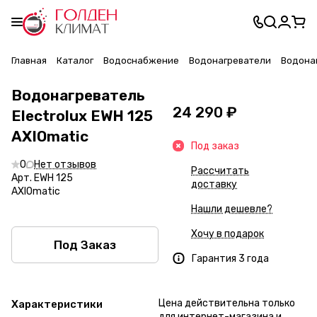
Главная
Каталог
Водоснабжение
Водонагреватели
Водонаг
Водонагреватель
24 290 ₽
Electrolux EWH 125
AXIOmatic
Под заказ
0
Нет отзывов
Рассчитать
Арт.
EWH 125
доставку
AXIOmatic
Нашли дешевле?
Хочу в подарок
Под Заказ
Гарантия 3 года
Цена действительна только
Характеристики
для интернет-магазина и