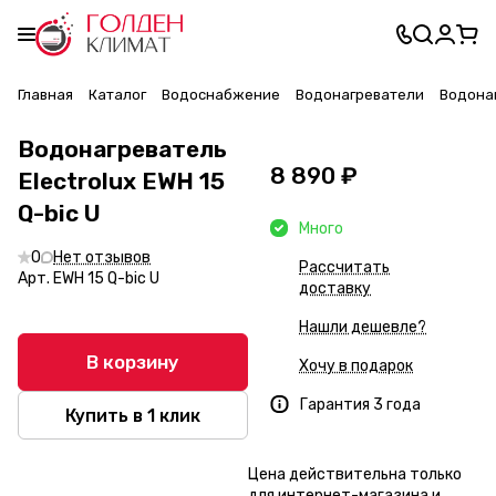
Главная
Каталог
Водоснабжение
Водонагреватели
Водонаг
Водонагреватель
8 890 ₽
Electrolux EWH 15
Q-bic U
Много
0
Нет отзывов
Рассчитать
Арт.
EWH 15 Q-bic U
доставку
Нашли дешевле?
В корзину
Хочу в подарок
Гарантия 3 года
Купить в 1 клик
Цена действительна только
для интернет-магазина и