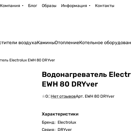
Компания
Блог
Образы
Информация
Контакты
стители воздуха
Камины
Отопление
Котельное оборудова
ель Electrolux EWH 80 DRYver
Водонагреватель Electr
EWH 80 DRYver
0
Нет отзывов
Арт.
EWH 80 DRYver
Характеристики
Бренд
:
Electrolux
Серия
:
DRYver