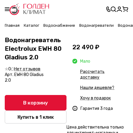
Главная
Каталог
Водоснабжение
Водонагреватели
Водонаг
Водонагреватель
22 490 ₽
Electrolux EWH 80
Gladius 2.0
Мало
0
Нет отзывов
Рассчитать
Арт.
EWH 80 Gladius
доставку
2.0
Нашли дешевле?
Хочу в подарок
В корзину
Гарантия 3 года
Купить в 1 клик
Цена действительна только
для интернет-магазина и