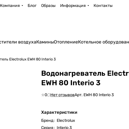
Компания
Блог
Образы
Информация
Контакты
стители воздуха
Камины
Отопление
Котельное оборудова
ель Electrolux EWH 80 Interio 3
Водонагреватель Electr
EWH 80 Interio 3
0
Нет отзывов
Арт.
EWH 80 Interio 3
Характеристики
Бренд
:
Electrolux
Серия
:
Interio 3