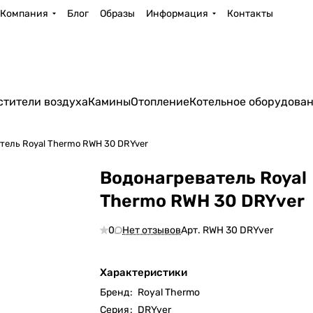
Компания
Блог
Образы
Информация
Контакты
стители воздуха
Камины
Отопление
Котельное оборудова
тель Royal Thermo RWH 30 DRYver
Водонагреватель Royal
Thermo RWH 30 DRYver
0
Нет отзывов
Арт.
RWH 30 DRYver
Характеристики
Бренд
:
Royal Thermo
Серия
:
DRYver