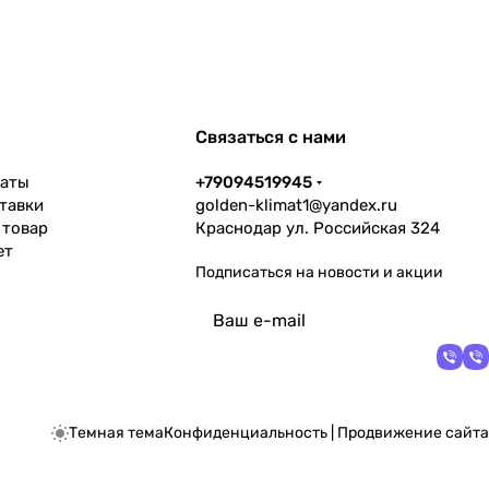
Связаться с нами
латы
+79094519945
тавки
golden-klimat1@yandex.ru
 товар
Краснодар ул. Российская 324
ет
Подписаться
на новости и акции
политикой
конфиденциальности
Темная тема
Конфиденциальность
|
Продвижение сайта