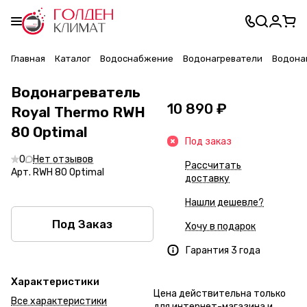
Главная
Каталог
Водоснабжение
Водонагреватели
Водонаг
Водонагреватель
10 890 ₽
Royal Thermo RWH
80 Optimal
Под заказ
0
Нет отзывов
Рассчитать
Арт.
RWH 80 Optimal
доставку
Нашли дешевле?
Под Заказ
Хочу в подарок
Гарантия 3 года
Характеристики
Цена действительна только
Все характеристики
для интернет-магазина и