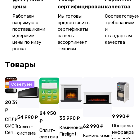
цены
сертифицирован
качества
Работаем
Мы готовы
Соответствуе
напрямую с
предоставить
требованиям
поставщиками
сертификаты
и
и держим
на весь
стандартам
цены по низу
ассортимент
качества
рынка
техники
Товары
Советуем
20 390
₽
24 950
9 990 ₽
54 990 ₽
33 990 ₽
СПЛИТ-
₽
Обогревате
СИСТЕМА
62 990 ₽
Сплит-
Каминокомплект
Сплит-
инфракрас
Centek
система
Firelight:
Каминокомплект:Очаг
система
газовый