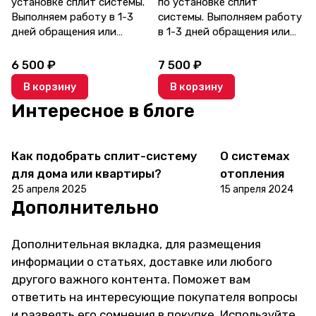
установке сплит системы.
по установке сплит
Выполняем работу в 1-3
системы. Выполняем работу
дней обращения или
в 1-3 дней обращения или
обговариваем удобное
обговариваем удобное
время. Делаем все
время. Делаем все
6 500 ₽
7 500 ₽
аккуратно и по
аккуратно и по
В корзину
В корзину
согласованию с заказчиком.
согласованию с заказчиком.
Интересное в блоге
Как подобрать сплит-систему
О системах
Советы
Советы покупателям
покупателям
для дома или квартиры?
отопления
25 апреля 2025
15 апреля 2024
Дополнительно
Дополнительная вкладка, для размещения
информации о статьях, доставке или любого
другого важного контента. Поможет вам
ответить на интересующие покупателя вопросы
и развеять его сомнения в покупке. Используйте