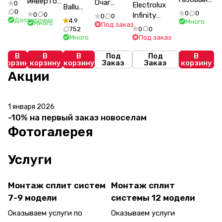
CT-
инверторного
Очаг
0
Electrolux
Ballu
Ballu
65E07+
типа Ballu
0
EFP/P-
0
0
0
0
Infinity
0
0
Olympio
BIGH-55
Достаточно
4.9
BSPI-
Много
2520LS N
Много
Под заказ
EFP/P-
Edge
0
0
752
Белый
10HN8/BL/EU
, портал
1600ULS,
Под заказ
BSO-
Много
кремовый
комплект
Canto 25
портал
07HN8_22Y
белый
В
В
В
Под
Под
В
Canto Long
комплект
корзину
корзину
корзину
Заказ
Заказ
корзину
белый,
Акции
черный
1 января 2026
-10%
-10% на первый заказ новоселам
Фотогалерея
Услуги
Монтаж сплит систем
Монтаж сплит
7-9 модели
системы 12 модели
Оказываем услуги по
Оказываем услуги