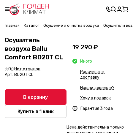
Главная
Каталог
Осушение и очистка воздуха
Осушители воз
Осушитель
19 290 ₽
воздуха Ballu
Comfort BD20T CL
Много
0
Нет отзывов
Рассчитать
Арт.
BD20T CL
доставку
Нашли дешевле?
В корзину
Хочу в подарок
Гарантия 3 года
Купить в 1 клик
Цена действительна только
для интернет-магазина и