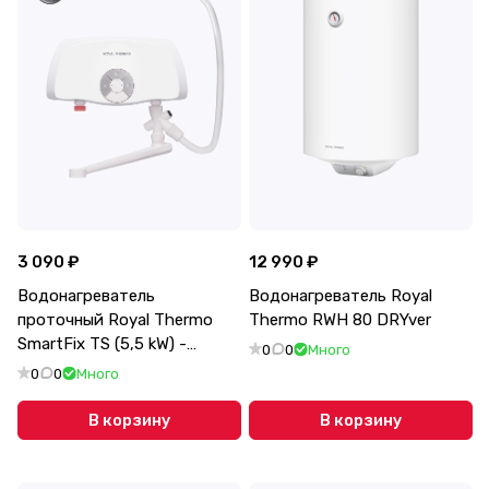
3 090 ₽
12 990 ₽
Водонагреватель
Водонагреватель Royal
проточный Royal Thermo
Thermo RWH 80 DRYver
SmartFix TS (5,5 kW) -
0
0
Много
кран+душ
0
0
Много
В корзину
В корзину