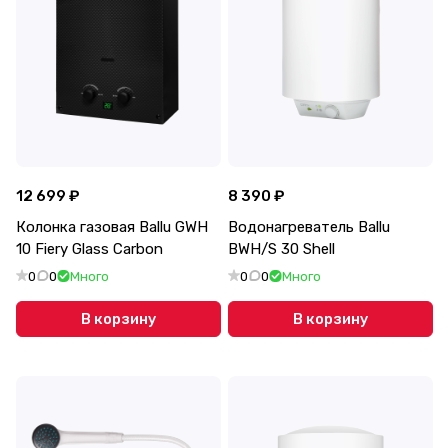
12 699 ₽
8 390 ₽
Колонка газовая Ballu GWH
Водонагреватель Ballu
10 Fiery Glass Carbon
BWH/S 30 Shell
0
0
Много
0
0
Много
В корзину
В корзину