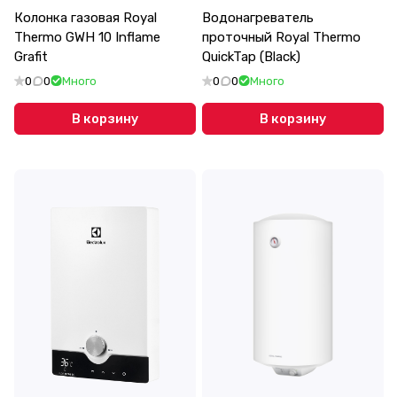
Колонка газовая Royal
Водонагреватель
Thermo GWH 10 Inflame
проточный Royal Thermo
Grafit
QuickTap (Black)
0
0
Много
0
0
Много
В корзину
В корзину