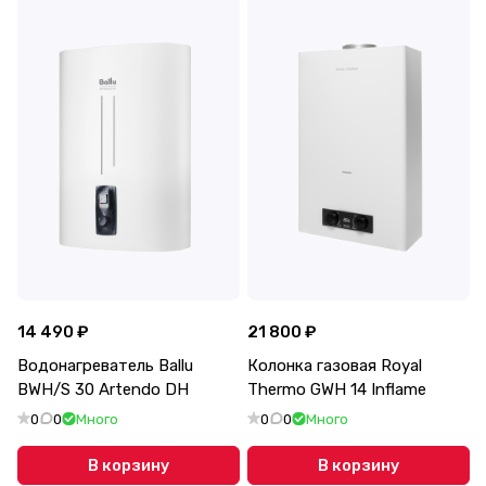
14 490 ₽
21 800 ₽
Водонагреватель Ballu
Колонка газовая Royal
BWH/S 30 Artendo DH
Thermo GWH 14 Inflame
0
0
Много
0
0
Много
В корзину
В корзину