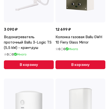
3 090 ₽
12 699 ₽
Водонагреватель
Колонка газовая Ballu GWH
проточный Ballu 3-Logic TS
10 Fiery Glass Mirror
(5,5 kW) - кран+душ
0
0
Много
0
0
Много
В корзину
В корзину