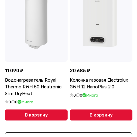
11 090 ₽
20 685 ₽
Водонагреватель Royal
Колонка газовая Electrolux
Thermo RWH 50 Heatronic
GWH 12 NanoPlus 2.0
Slim DryHeat
0
0
Много
0
0
Много
В корзину
В корзину