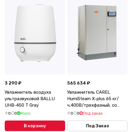
3 290 ₽
565 634 ₽
Увлажнитель воздуха
Увлажнитель CAREL
ультразвуковой BALLU
HumiSteam X-plus 65 кг/
UHB-450 T Gray
ч,400В/трехфазный, со
встр.контроллером,
0
0
Мало
0
0
Под заказ
смен.цилиндр UER065XLC01
В корзину
Под Заказ