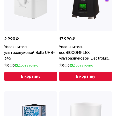
2 990 ₽
17 990 ₽
Увлажнитель
Увлажнитель-
ультразвуковой Ballu UHB-
ecoBIOCOMPLEX
345
ультразвуковой Electrolux
EHU-3910D YOGAhealthline
0
0
Достаточно
0
0
Достаточно
2.0
В корзину
В корзину